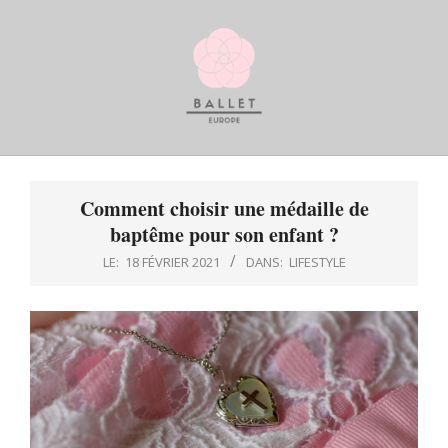
Skip
to
content
BALLETDEUROPE
Primary
Navigation
Comment choisir une médaille de
Menu
baptême pour son enfant ?
LE:
18 FÉVRIER 2021
DANS:
LIFESTYLE