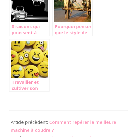
8 raisons qui
Pourquoi penser
poussent à
que le style de
utiliser un
vie simple est
coffre-fort
meilleure?
arme !
Travailler et
cultiver son
image social
media avec une
agence de
communication.
2021-
02-
Article précèdent:
Comment repérer la meilleure
18
machine à coudre ?