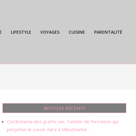
E
LIFESTYLE
VOYAGES
CUISINE
PARENTALITÉ
Prim
Navi
Men
ARTICLES RÉCENTS
Cordonnerie des gratte ciel : l’atelier de formation qui
perpétue le savoir-faire à Villeurbanne