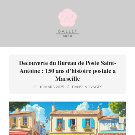
Skip
to
content
BALLETDEUROPE
Primary
Navigation
Decouverte du Bureau de Poste Saint-
Menu
Antoine : 150 ans d’histoire postale a
Marseille
LE:
10 MARS 2025
DANS:
VOYAGES