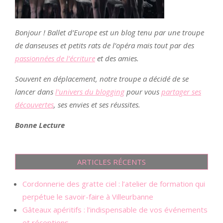
Bonjour ! Ballet d’Europe est un blog tenu par une troupe
de danseuses et petits rats de l’opéra mais tout par des
passionnées de l’écriture
et des amies.
Souvent en déplacement, notre troupe a décidé de se
lancer dans
l’univers du blogging
pour vous
partager ses
découvertes
, ses envies et ses réussites.
Bonne Lecture
ARTICLES RÉCENTS
Cordonnerie des gratte ciel : l’atelier de formation qui
perpétue le savoir-faire à Villeurbanne
Gâteaux apéritifs : l’indispensable de vos événements
et réceptions