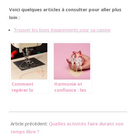
Voici quelques articles à consulter pour aller plus
loin :
Trouver les bons équipements pour sa cuisine
Comment
Harmonie et
repérer la
confiance : les
meilleure
secrets pour un
machine à
bien-etre intime
coudre ?
optimal
2021-
10-
Article précèdent:
Quelles activités faire durant son
18
temps libre ?