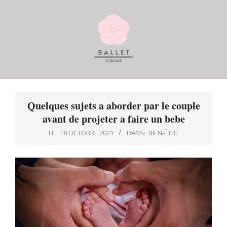
Skip
to
content
BALLETDEUROPE
Primary
Navigation
Quelques sujets a aborder par le couple
Menu
avant de projeter a faire un bebe
LE:
18 OCTOBRE 2021
DANS:
BIEN-ÊTRE